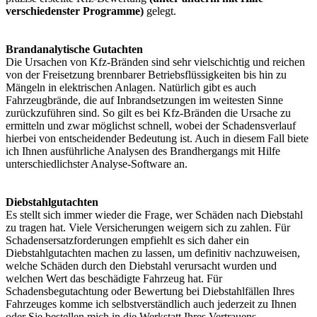
verschiedenster Programme)
gelegt.
Brandanalytische Gutachten
Die Ursachen von Kfz-Bränden sind sehr vielschichtig und reichen
von der Freisetzung brennbarer Betriebsflüssigkeiten bis hin zu
Mängeln in elektrischen Anlagen. Natürlich gibt es auch
Fahrzeugbrände, die auf Inbrandsetzungen im weitesten Sinne
zurückzuführen sind. So gilt es bei Kfz-Bränden die Ursache zu
ermitteln und zwar möglichst schnell, wobei der Schadensverlauf
hierbei von entscheidender Bedeutung ist. Auch in diesem Fall biete
ich Ihnen ausführliche Analysen des Brandhergangs mit Hilfe
unterschiedlichster Analyse-Software an.
Diebstahlgutachten
Es stellt sich immer wieder die Frage, wer Schäden nach Diebstahl
zu tragen hat. Viele Versicherungen weigern sich zu zahlen. Für
Schadensersatzforderungen empfiehlt es sich daher ein
Diebstahlgutachten machen zu lassen, um definitiv nachzuweisen,
welche Schäden durch den Diebstahl verursacht wurden und
welchen Wert das beschädigte Fahrzeug hat. Für
Schadensbegutachtung oder Bewertung bei Diebstahlfällen Ihres
Fahrzeuges komme ich selbstverständlich auch jederzeit zu Ihnen
oder Sie bestellen mich in die Werkstatt Ihres Vertrauens.