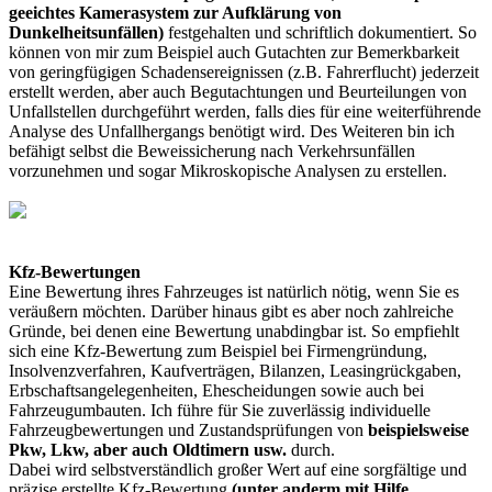
geeichtes Kamerasystem zur Aufklärung von
Dunkelheitsunfällen)
festgehalten und schriftlich dokumentiert. So
können von mir zum Beispiel auch Gutachten zur Bemerkbarkeit
von geringfügigen Schadensereignissen (z.B. Fahrerflucht) jederzeit
erstellt werden, aber auch Begutachtungen und Beurteilungen von
Unfallstellen durchgeführt werden, falls dies für eine weiterführende
Analyse des Unfallhergangs benötigt wird. Des Weiteren bin ich
befähigt selbst die Beweissicherung nach Verkehrsunfällen
vorzunehmen und sogar Mikroskopische Analysen zu erstellen.
Kfz-Bewertungen
Eine Bewertung ihres Fahrzeuges ist natürlich nötig, wenn Sie es
veräußern möchten. Darüber hinaus gibt es aber noch zahlreiche
Gründe, bei denen eine Bewertung unabdingbar ist. So empfiehlt
sich eine Kfz-Bewertung zum Beispiel bei Firmengründung,
Insolvenzverfahren, Kaufverträgen, Bilanzen, Leasingrückgaben,
Erbschaftsangelegenheiten, Ehescheidungen sowie auch bei
Fahrzeugumbauten. Ich führe für Sie zuverlässig individuelle
Fahrzeugbewertungen und Zustandsprüfungen von
beispielsweise
Pkw, Lkw, aber auch Oldtimern
usw.
durch.
Dabei wird selbstverständlich großer Wert auf eine sorgfältige und
präzise erstellte Kfz-Bewertung
(unter anderm mit Hilfe