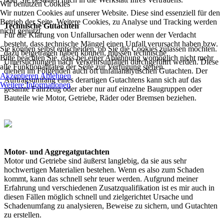
Wir benutzen Cookies
Wir nutzen Cookies auf unserer Website. Diese sind essenziell für den
Betrieb der Seite. Weitere Cookies, zu Analyse und Tracking werden
Technische Gutachten
nicht genutzt.
Für die Klärung von Unfallursachen oder wenn der Verdacht
besteht, dass technische Mängel einen Unfall verursacht haben bzw.
Sie können selbst entscheiden, ob Sie die Cookies zulassen möchten.
dazu beigetragen haben können, müssen technische
Bitte beachten Sie, dass bei einer Ablehnung womöglich nicht mehr
Untersuchungen nach Verkehrsunfällen durchgeführt werden. Diese
alle Funktionalitäten der Seite zur Verfügung stehen.
dienen im Folgenden auch oft unfallanalytischen Gutachten. Der
Akzeptieren
Ablehnen
Auftragsumfang eines derartigen Gutachtens kann sich auf das
Weitere Informationen
gesamte Fahrzeug oder aber nur auf einzelne Baugruppen oder
Bauteile wie Motor, Getriebe, Räder oder Bremsen beziehen.
Motor- und Aggregatgutachten
Motor und Getriebe sind äußerst langlebig, da sie aus sehr
hochwertigen Materialien bestehen. Wenn es also zum Schaden
kommt, kann das schnell sehr teuer werden. Aufgrund meiner
Erfahrung und verschiedenen Zusatzqualifikation ist es mir auch in
diesen Fällen möglich schnell und zielgerichtet Ursache und
Schadenumfang zu analysieren, Beweise zu sichern, und Gutachten
zu erstellen.